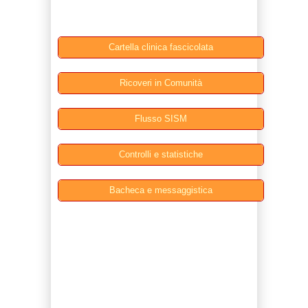
Cartella clinica fascicolata
Ricoveri in Comunità
Flusso SISM
Controlli e statistiche
Bacheca e messaggistica